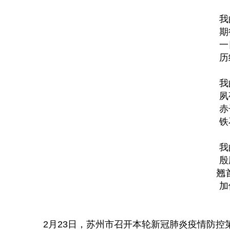
我
期
一
历
我
夙
赤
铁
我
殷
翘
加
2月23日，苏州市召开本轮新冠肺炎疫情防控第