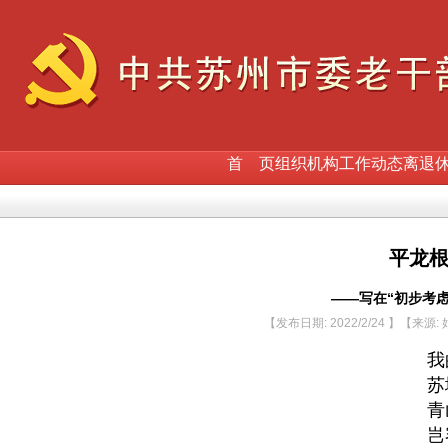
首 页
组织机构
工作动态
离退
平龙
——写在“初步考
【发布日期: 2022/2/24 】【来源
我
苏
青
岂